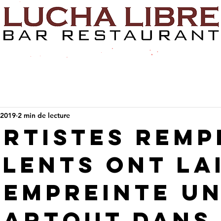
 2019
2 min de lecture
artistes remp
alents ont la
 empreinte u
partout dans