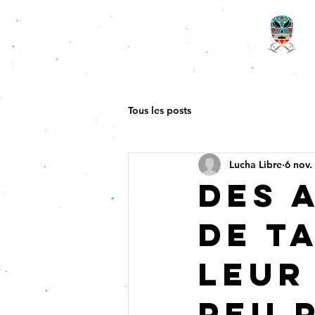
Tous les posts
Lucha Libre
6 nov.
Des 
de t
leur
peu 