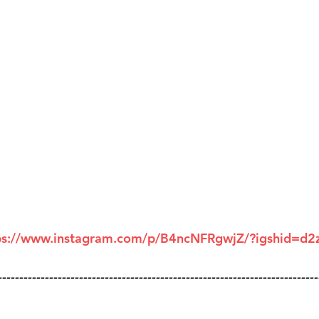
ps://www.instagram.com/p/B4ncNFRgwjZ/?igshid=d2
---------------------------------------------------------------------------