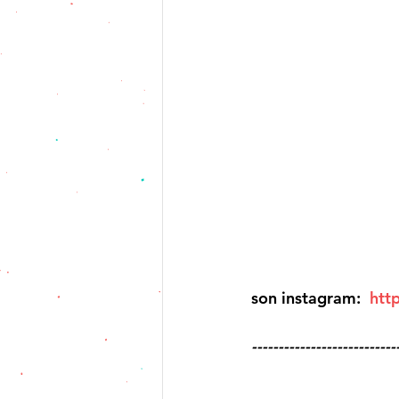
son instagram:  
htt
---------------------------