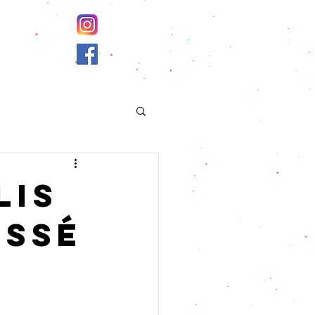
lis
issé
n