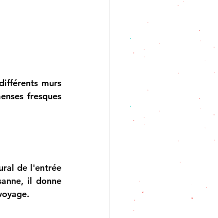
ifférents murs 
enses fresques 
al de l'entrée 
anne, il donne 
 voyage.