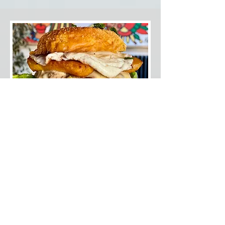
La callejera
Pain au maïs, fromage, mayo
chipotle maison, steak de boeuf 180
gr ou steak vegan (beyond meat),
banane, yuca
29.-